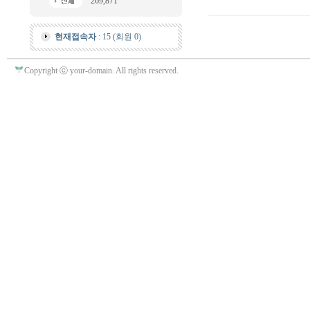
269,871
현재접속자
: 15 (회원 0)
Copyright ⓒ your-domain. All rights reserved.