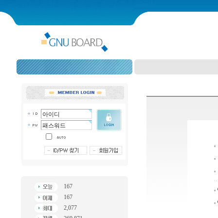
167
167
2,077